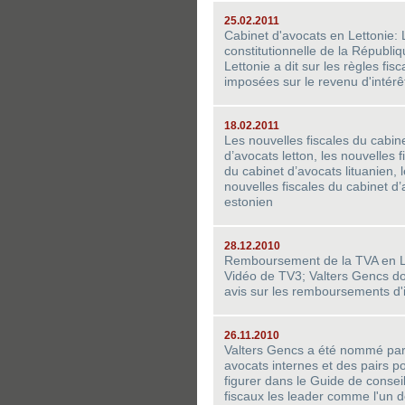
25.02.2011
Cabinet d'avocats en Lettonie:
constitutionnelle de la Républi
Lettonie a dit sur les règles fisc
imposées sur le revenu d'intérê
18.02.2011
Les nouvelles fiscales du cabin
d’avocats letton, les nouvelles f
du cabinet d’avocats lituanien, 
nouvelles fiscales du cabinet d
estonien
28.12.2010
Remboursement de la TVA en L
Vidéo de TV3; Valters Gencs d
avis sur les remboursements d'
26.11.2010
Valters Gencs a été nommé pa
avocats internes et des pairs p
figurer dans le Guide de conseil
fiscaux les leader comme l'un 