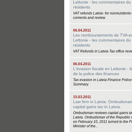
Lettonie - les commentaires du
résidents
VAT refunds Latvia- for nonrezidents-
coments and review.
06.04.2011
Les remboursements de TVA e
Lettonie - les commentaires du
résidents
VAT Refunds in Latvia-Tax office rev
06.04.2011
L'évasion fiscale en Lettonie - 
de la police des finances
Tax evasion in Latvia-Finance Police
Summary.
15.03.2011
Law firm in Latvia: Ombudsman
capital gains tax in Latvia.
Ombudsman reviews capital gains ta
Latvia. Ombudsman of the Republic o
on February 10, 2011 turned to the P
Minister of the...