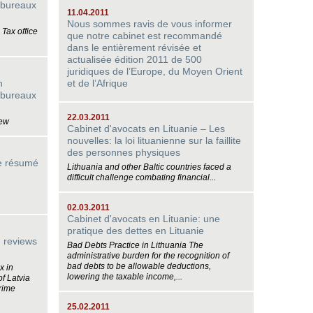
 bureaux
11.04.2011
Nous sommes ravis de vous informer
 Tax office
que notre cabinet est recommandé
dans le entièrement révisée et
actualisée édition 2011 de 500
juridiques de l’Europe, du Moyen Orient
n
et de l’Afrique
 bureaux
22.03.2011
iew
Cabinet d'avocats en Lituanie – Les
nouvelles: la loi lituanienne sur la faillite
des personnes physiques
le résumé
Lithuania and other Baltic countries faced a
difficult challenge combating financial...
02.03.2011
Cabinet d'avocats en Lituanie: une
pratique des dettes en Lituanie
 reviews
Bad Debts Practice in Lithuania The
administrative burden for the recognition of
bad debts to be allowable deductions,
x in
lowering the taxable income,...
f Latvia
rime
25.02.2011