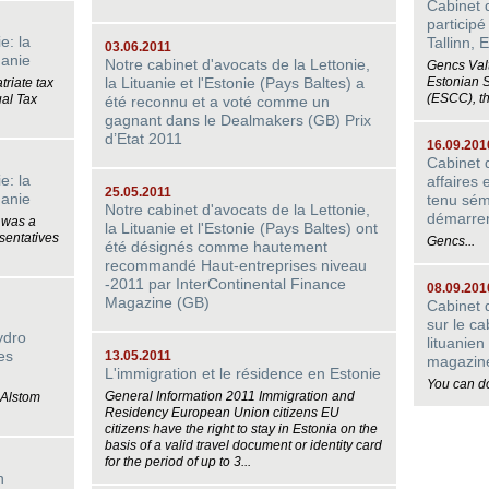
Cabinet 
particip
e: la
Tallinn, 
03.06.2011
uanie
Notre cabinet d'avocats de la Lettonie,
Gencs Valt
la Lituanie et l'Estonie (Pays Baltes) a
Estonian
riate tax
(ESCC), t
ual Tax
été reconnu et a voté comme un
gagnant dans le Dealmakers (GB) Prix
d’Etat 2011
16.09.201
Cabinet 
e: la
affaires
25.05.2011
uanie
tenu sém
Notre cabinet d'avocats de la Lettonie,
démarrer
 was a
la Lituanie et l'Estonie (Pays Baltes) ont
sentatives
Gencs...
été désignés comme hautement
recommandé Haut-entreprises niveau
-2011 par InterContinental Finance
08.09.201
Magazine (GB)
Cabinet d
sur le c
ydro
lituani
es
13.05.2011
magazin
L'immigration et le résidence en Estonie
You can d
General Information 2011 Immigration and
 Alstom
Residency European Union citizens EU
citizens have the right to stay in Estonia on the
basis of a valid travel document or identity card
for the period of up to 3...
n