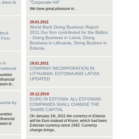
s dans le
”Corporate Intl”
We have great pleasure in...
20.01.2011
World Bank Doing Business Report
2011.Our firm contributed for the Baltics
bout
- Doing Business in Latvia, Doing
 Firm
Business in Lithuania, Doing Busines in
Estonia.
s in
18.01.2011
rnational
COMPANY INCORPORATION IN
LITHUANIA, ESTONIA AND LATVIA
ountries
UPDATED
financial
axes to...
20.12.2010
EURO IN ESTONIA: ALL ESTONIAN
huania by
COMPANIES SHALL CHANGE THE
SHARE CAPITAL
ountries
On January 1th, 2011 the currency in Estonia
financial
will be Euro instead of Kroon, which had been
taxes to
Estonian currency since 1992. Currency
change brings...