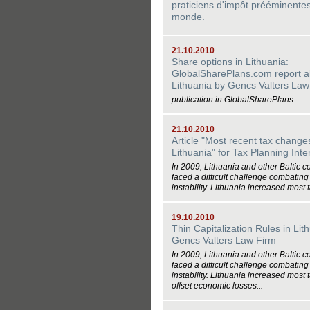
praticiens d'impôt prééminente
monde.
21.10.2010
Share options in Lithuania:
GlobalSharePlans.com report a
Lithuania by Gencs Valters Law
publication in GlobalSharePlans
21.10.2010
Article "Most recent tax change
Lithuania" for Tax Planning Inte
In 2009, Lithuania and other Baltic c
faced a difficult challenge combating 
instability. Lithuania increased most t
19.10.2010
Thin Capitalization Rules in Lit
Gencs Valters Law Firm
In 2009, Lithuania and other Baltic c
faced a difficult challenge combating 
instability. Lithuania increased most 
offset economic losses...