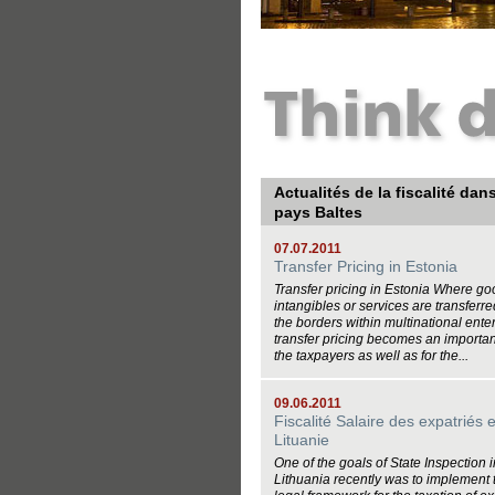
Actualités de la fiscalité dan
pays Baltes
07.07.2011
Transfer Pricing in Estonia
Transfer pricing in Estonia Where go
intangibles or services are transferr
the borders within multinational ente
transfer pricing becomes an important
the taxpayers as well as for the...
09.06.2011
Fiscalité Salaire des expatriés 
Lituanie
One of the goals of State Inspection i
Lithuania recently was to implement