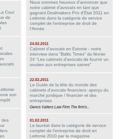
Nous sommes heureux d'annoncer que
notre cabinet d’avocats en tant que
 La Cour
gagnant Dealmakers Prix d’Etat 2011 en
que de
Lettonie dans la catégorie de service
ales
complet de l'entreprise de droit de
t
l'Année
24.02.2011
et
Cabinet d'avocats en Estonie - notre
iscales
interview dans "Baltic Times" du février
les
24 “Les cabinets d'avocats de fournir un
’avocats
soutien aux entreprises saines“
22.02.2011
Le Guide de la tête du monde des
ettonie:
cabinets d'avocats financiers: aperçu du
onne son
marché juridique / financier et des
impôt
entreprises
Gencs Valters Law Firm The firm's...
r des
01.02.2011
our
Le lauréat dans la catégorie de service
lers
complet de l'entreprise de droit en
des
Lettonie 2010 par le magazine