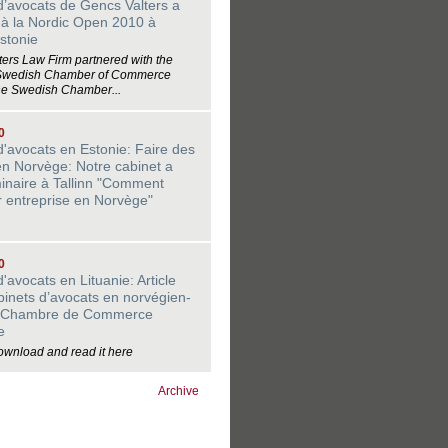
d’avocats de Gencs Valters a
é à la Nordic Open 2010 à
Estonie
ers Law Firm partnered with the
 Swedish Chamber of Commerce
he Swedish Chamber...
0
d'avocats en Estonie: Faire des
 en Norvège: Notre cabinet a
inaire à Tallinn "Comment
 entreprise en Norvège"
0
'avocats en Lituanie: Article
abinets d’avocats en norvégien-
en Chambre de Commerce
e
ownload and read it here
Archive