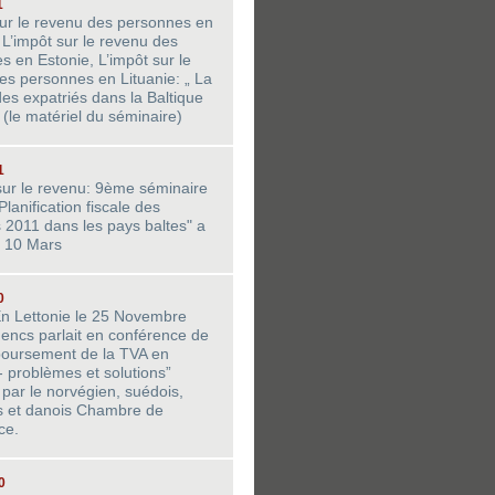
1
sur le revenu des personnes en
 L’impôt sur le revenu des
s en Estonie, L’impôt sur le
es personnes en Lituanie: „ La
 des expatriés dans la Baltique
 (le matériel du séminaire)
1
 sur le revenu: 9ème séminaire
lanification fiscale des
s 2011 dans les pays baltes" a
e 10 Mars
0
En Lettonie le 25 Novembre
Gencs parlait en conférence de
oursement de la TVA en
- problèmes et solutions”
 par le norvégien, suédois,
is et danois Chambre de
ce.
0