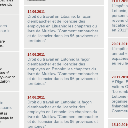
patriates
11.03.201
ries did
L’impôt 
Lettonie,
14.06.2011
personne
Droit du travail en Lituanie: la façon
revenu d
d'embaucher et de licencier des
fiscalité
 des
employés en Lituanie: les chapitres du
en 2011"
 sur le
livre de Multilaw “Comment embaucher
et de licencier dans les 96 provinces et
territoires”
 are
20.01.201
...
L’ impôt
annuel «P
14.06.2011
expatrié
Droit du travail en Estonie: la façon
eu lieu l
d'embaucher et de licencier des
he
employés en Estonie: les chapitres du
ies of
livre de Multilaw “Comment embaucher
epublic of
29.11.201
et de licencier dans les 96 provinces et
ization
A Riga, 
territoires”
Valters 
"Le remb
Lettonie 
14.06.2011
organisé
Droit du travail en Lettonie: la façon
ie:
finlanda
d'embaucher et de licencier des
ituanie
Commer
employés en Lettonie: les chapitres du
ll as
livre de Multilaw “Comment embaucher
llenge to
et de licencier dans les 96 provinces et
...
15.10.201
territoires”