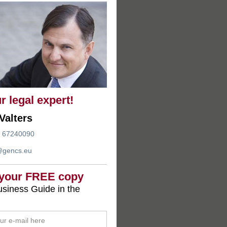
r legal expert!
Valters
 67240090
@gencs.eu
 your FREE copy
siness Guide in the