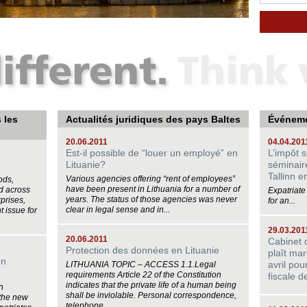
s les
Actualités juridiques des pays Baltes
Événem
20.06.2011
04.04.201
Est-il possible de “louer un employé” en
L’impôt s
Lituanie?
séminaire
Tallinn e
Various agencies offering “rent of employees”
ods,
have been present in Lithuania for a number of
ed across
Expatriate
years. The status of those agencies was never
rprises,
for an...
clear in legal sense and in...
 issue for
29.03.201
20.06.2011
Cabinet d
Protection des données en Lituanie
plaît ma
en
avril pou
LITHUANIA TOPIC – ACCESS 1.1.Legal
requirements Article 22 of the Constitution
fiscale d
indicates that the private life of a human being
n
shall be inviolable. Personal correspondence,
 the new
telephone...