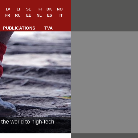
LV
LT
SE
FI
DK
NO
FR
RU
EE
NL
ES
IT
PUBLICATIONS
TVA
the world to high-tech