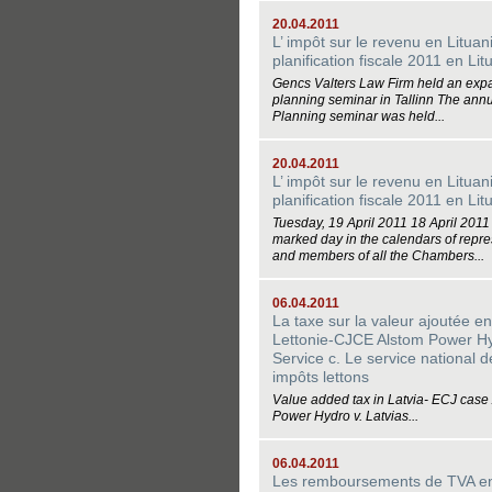
20.04.2011
L’ impôt sur le revenu en Lituani
planification fiscale 2011 en Lit
Gencs Valters Law Firm held an expat
planning seminar in Tallinn The ann
Planning seminar was held...
20.04.2011
L’ impôt sur le revenu en Lituani
planification fiscale 2011 en Lit
Tuesday, 19 April 2011 18 April 2011
marked day in the calendars of repre
and members of all the Chambers...
06.04.2011
La taxe sur la valeur ajoutée en
Lettonie-CJCE Alstom Power H
Service c. Le service national d
impôts lettons
Value added tax in Latvia- ECJ case
Power Hydro v. Latvias...
06.04.2011
Les remboursements de TVA e