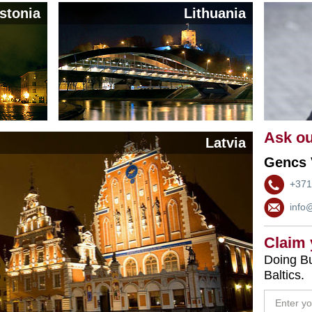
stonia
Lithuania
Ask ou
Latvia
Gencs 
+371
info
Claim
Doing Bu
Baltics.