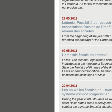
legal framework for the taxation of ex
in Lithuania. So far tax law commenta
not precise the...
27.05.2011
Lettonie: Possibilité de recevoir
exonérations fiscales de l'impôt
revenu des sociétés
From the beginning of the year 2011
renewed tax holidays of the Corporate
09.05.2011
L’amnistie fiscale en Lettonie
Latvia: The Income Legalization of t
individuals In the meeting of Secretar
State the Ministry of Finance of the R
Latvia announced for official harmon
between the institutions of State...
20.04.2011
Les nouvelles fiscales en Lituan
système d'impôt progressif en L
During the year 2009 Lithuania as we
other Baltic states faced a heavy cha
combat the adverse financial situation