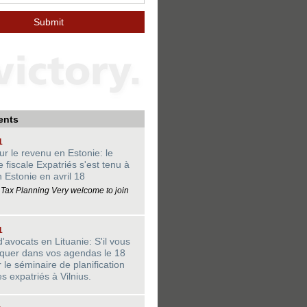
ents
1
ur le revenu en Estonie: le
 fiscale Expatriés s'est tenu à
n Estonie en avril 18
 Tax Planning Very welcome to join
1
'avocats en Lituanie: S'il vous
rquer dans vos agendas le 18
r le séminaire de planification
es expatriés à Vilnius.