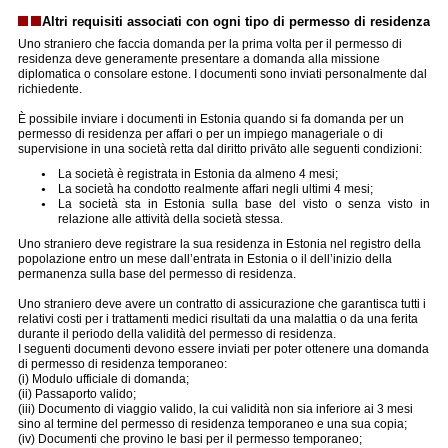
Altri requisiti associati con ogni tipo di permesso di residenza
Uno straniero che faccia domanda per la prima volta per il permesso di
residenza deve generamente presentare a domanda alla missione
diplomatica o consolare estone. I documenti sono inviati personalmente dal
richiedente.
È possibile inviare i documenti in Estonia quando si fa domanda per un
permesso di residenza per affari o per un impiego manageriale o di
supervisione in una società retta dal diritto privāto alle seguenti condizioni:
La società è registrata in Estonia da almeno 4 mesi;
La società ha condotto realmente affari negli ultimi 4 mesi;
La società sta in Estonia sulla base del visto o senza visto in
relazione alle attività della società stessa.
Uno straniero deve registrare la sua residenza in Estonia nel registro della
popolazione entro un mese dall’entrata in Estonia o il dell’inizio della
permanenza sulla base del permesso di residenza.
Uno straniero deve avere un contratto di assicurazione che garantisca tutti i
relativi costi per i trattamenti medici risultati da una malattia o da una ferita
durante il periodo della validità del permesso di residenza.
I seguenti documenti devono essere inviati per poter ottenere una domanda
di permesso di residenza temporaneo:
(i) Modulo ufficiale di domanda;
(ii) Passaporto valido;
(iii) Documento di viaggio valido, la cui validità non sia inferiore ai 3 mesi
sino al termine del permesso di residenza temporaneo e una sua copia;
(iv) Documenti che provino le basi per il permesso temporaneo;