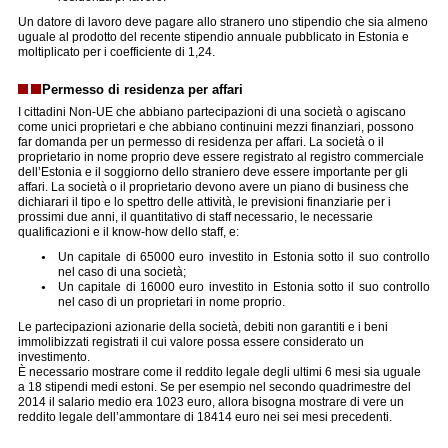
Un datore di lavoro deve pagare allo stranero uno stipendio che sia almeno
uguale al prodotto del recente stipendio annuale pubblicato in Estonia e
moltiplicato per i coefficiente di 1,24.
Permesso di residenza per affari
I cittadini Non-UE che abbiano partecipazioni di una società o agiscano
come unici proprietari e che abbiano continuini mezzi finanziari, possono
far domanda per un permesso di residenza per affari. La società o il
proprietario in nome proprio deve essere registrato al registro commerciale
dell’Estonia e il soggiorno dello straniero deve essere importante per gli
affari. La società o il proprietario devono avere un piano di business che
dichiarari il tipo e lo spettro delle attività, le previsioni finanziarie per i
prossimi due anni, il quantitativo di staff necessario, le necessarie
qualificazioni e il know-how dello staff, e:
Un capitale di 65000 euro investito in Estonia sotto il suo controllo
nel caso di una società;
Un capitale di 16000 euro investito in Estonia sotto il suo controllo
nel caso di un proprietari in nome proprio.
Le partecipazioni azionarie della società, debiti non garantiti e i beni
immolibizzati registrati il cui valore possa essere considerato un
investimento.
È necessario mostrare come il reddito legale degli ultimi 6 mesi sia uguale
a 18 stipendi medi estoni. Se per esempio nel secondo quadrimestre del
2014 il salario medio era 1023 euro, allora bisogna mostrare di vere un
reddito legale dell’ammontare di 18414 euro nei sei mesi precedenti.