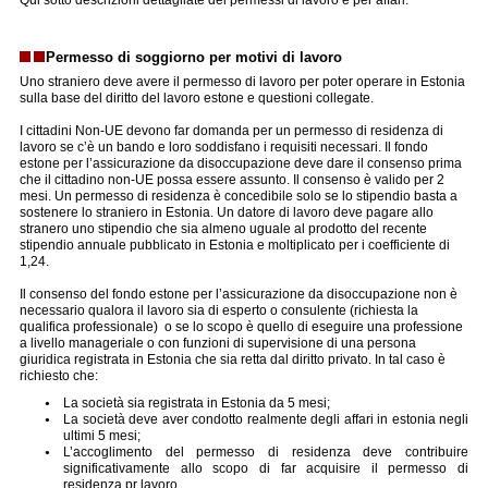
Permesso di soggiorno per motivi di lavoro
Uno straniero deve avere il permesso di lavoro per poter operare in Estonia
sulla base del diritto del lavoro estone e questioni collegate.
I cittadini Non-UE devono far domanda per un permesso di residenza di
lavoro se c’è un bando e loro soddisfano i requisiti necessari. Il fondo
estone per l’assicurazione da disoccupazione deve dare il consenso prima
che il cittadino non-UE possa essere assunto. Il consenso è valido per 2
mesi. Un permesso di residenza è concedibile solo se lo stipendio basta a
sostenere lo straniero in Estonia. Un datore di lavoro deve pagare allo
stranero uno stipendio che sia almeno uguale al prodotto del recente
stipendio annuale pubblicato in Estonia e moltiplicato per i coefficiente di
1,24.
Il consenso del fondo estone per l’assicurazione da disoccupazione non è
necessario qualora il lavoro sia di esperto o consulente (richiesta la
qualifica professionale) o se lo scopo è quello di eseguire una professione
a livello manageriale o con funzioni di supervisione di una persona
giuridica registrata in Estonia che sia retta dal diritto privato. In tal caso è
richiesto che:
La società sia registrata in Estonia da 5 mesi;
La società deve aver condotto realmente degli affari in estonia negli
ultimi 5 mesi;
L’accoglimento del permesso di residenza deve contribuire
significativamente allo scopo di far acquisire il permesso di
residenza pr lavoro.