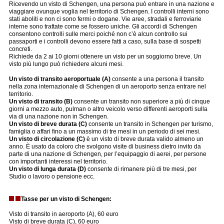
Ricevendo un visto di Schengen, una persona può entrare in una nazione e
viaggiare ovunque voglia nel territorio di Schengen. I controlli interni sono
stati aboliti e non ci sono fermi o dogane. Vie aree, stradali e ferroviarie
interne sono trattate come se fossero uniche. Gli accordi di Schengen
consentono controlli sulle merci poiché non c’è alcun controllo sui
passaporti e i controlli devono essere fatti a caso, sulla base di sospetti
concreti.
Richiede da 2 ai 10 giorni ottenere un visto per un soggiorno breve. Un
visto più lungo può richiedere alcuni mesi.
Un visto di transito aeroportuale (A)
consente a una persona il transito
nella zona internazionale di Schengen di un aeroporto senza entrare nel
territorio.
Un visto di transito (B)
consente un transito non superiore a più di cinque
giorni a mezzo auto, pulman o altro veicolo verso differenti aeroporti sulla
via di una nazione non in Schengen.
Un visto di breve durata (C)
consente un transito in Schengen per turismo,
famiglia o affari fino a un massimo di tre mesi in un periodo di sei mesi.
Un visto di circolazione (C)
è un visto di breve durata valido almeno un
anno. È usato da coloro che svolgono visite di business dietro invito da
parte di una nazione di Schengen, per l’equipaggio di aerei, per persone
con importanti interessi nel territorio.
Un visto di lunga durata (D)
consente di rimanere più di tre mesi, per
Studio o lavoro o pensione ecc.
Tasse per un visto di Schengen:
Visto di transito in aeroporto (A), 60 euro
Visto di breve durata (C), 60 euro