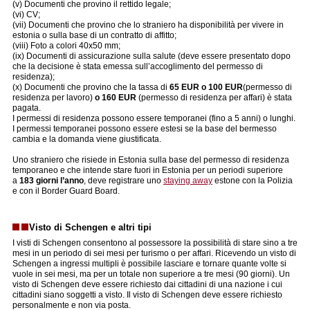
(v) Documenti che provino il rettido legale;
(vi) CV;
(vii) Documenti che provino che lo straniero ha disponibilità per vivere in
estonia o sulla base di un contratto di affitto;
(viii) Foto a colori 40x50 mm;
(ix) Documenti di assicurazione sulla salute (deve essere presentato dopo
che la decisione è stata emessa sull’accoglimento del permesso di
residenza);
(x) Documenti che provino che la tassa di
65 EUR
o 100 EUR
(permesso di
residenza per lavoro)
o 160 EUR
(permesso di residenza per affari) è stata
pagata.
I permessi di residenza possono essere temporanei (fino a 5 anni) o lunghi.
I permessi temporanei possono essere estesi se la base del bermesso
cambia e la domanda viene giustificata.
Uno straniero che risiede in Estonia sulla base del permesso di residenza
temporaneo e che intende stare fuori in Estonia per un periodi superiore
a
183 giorni l’anno
, deve registrare uno
staying away
estone con la Polizia
e con il Border Guard Board.
Visto di Schengen e altri tipi
I visti di Schengen consentono al possessore la possibilità di stare sino a tre
mesi in un periodo di sei mesi per turismo o per affari. Ricevendo un visto di
Schengen a ingressi multipli è possibile lasciare e tornare quante volte si
vuole in sei mesi, ma per un totale non superiore a tre mesi (90 giorni). Un
visto di Schengen deve essere richiesto dai cittadini di una nazione i cui
cittadini siano soggetti a visto. Il visto di Schengen deve essere richiesto
personalmente e non via posta.