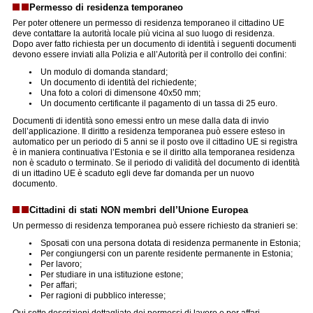
Permesso di residenza temporaneo
Per poter ottenere un permesso di residenza temporaneo il cittadino UE
deve contattare la autorità locale più vicina al suo luogo di residenza.
Dopo aver fatto richiesta per un documento di identità i seguenti documenti
devono essere inviati alla Polizia e all’Autorità per il controllo dei confini:
Un modulo di domanda standard;
Un documento di identità del richiedente;
Una foto a colori di dimensone 40x50 mm;
Un documento certificante il pagamento di un tassa di 25 euro.
Documenti di identità sono emessi entro un mese dalla data di invio
dell’applicazione. Il diritto a residenza temporanea può essere esteso in
automatico per un periodo di 5 anni se il posto ove il cittadino UE si registra
è in maniera continuativa l’Estonia e se il diritto alla temporanea residenza
non è scaduto o terminato. Se il periodo di validità del documento di identità
di un ittadino UE è scaduto egli deve far domanda per un nuovo
documento.
Cittadini di stati NON membri dell’Unione Europea
Un permesso di residenza temporanea può essere richiesto da stranieri se:
Sposati con una persona dotata di residenza permanente in Estonia;
Per congiungersi con un parente residente permanente in Estonia;
Per lavoro;
Per studiare in una istituzione estone;
Per affari;
Per ragioni di pubblico interesse;
Qui sotto descrizioni dettagliate dei permessi di lavoro e per affari.