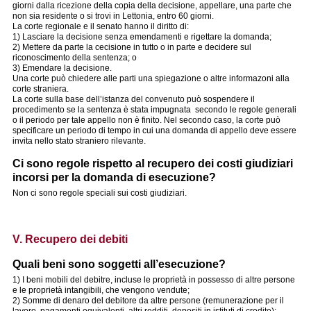
giorni dalla ricezione della copia della decisione, appellare, una parte che
non sia residente o si trovi in Lettonia, entro 60 giorni.
La corte regionale e il senato hanno il diritto di:
1) Lasciare la decisione senza emendamenti e rigettare la domanda;
2) Mettere da parte la cecisione in tutto o in parte e decidere sul
riconoscimento della sentenza; o
3) Emendare la decisione.
Una corte può chiedere alle parti una spiegazione o altre informazoni alla
corte straniera.
La corte sulla base dell’istanza del convenuto può sospendere il
procedimento se la sentenza è stata impugnata secondo le regole generali
o il periodo per tale appello non è finito. Nel secondo caso, la corte può
specificare un periodo di tempo in cui una domanda di appello deve essere
invita nello stato straniero rilevante.
Ci sono regole rispetto al recupero dei costi giudiziari
incorsi per la domanda di esecuzione?
Non ci sono regole speciali sui costi giudiziari.
V. Recupero dei debiti
Quali beni sono soggetti all’esecuzione?
1) I beni mobili del debitre, incluse le proprietà in possesso di altre persone
e le proprietà intangibili, che vengono vendute;
2) Somme di denaro del debitore da altre persone (remunerazione per il
lavoro, pagamenti equivalenti, altri redditi, depositi in istituti di credito);