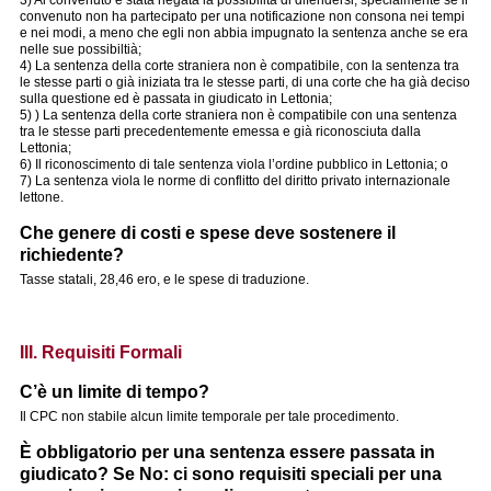
convenuto non ha partecipato per una notificazione non consona nei tempi
e nei modi, a meno che egli non abbia impugnato la sentenza anche se era
nelle sue possibiltià;
4) La sentenza della corte straniera non è compatibile, con la sentenza tra
le stesse parti o già iniziata tra le stesse parti, di una corte che ha già deciso
sulla questione ed è passata in giudicato in Lettonia;
5) ) La sentenza della corte straniera non è compatibile con una sentenza
tra le stesse parti precedentemente emessa e già riconosciuta dalla
Lettonia;
6) Il riconoscimento di tale sentenza viola l’ordine pubblico in Lettonia; o
7) La sentenza viola le norme di conflitto del diritto privato internazionale
lettone.
Che genere di costi e spese deve sostenere il
richiedente?
Tasse statali, 28,46 ero, e le spese di traduzione.
III. Requisiti Formali
C’è un limite di tempo?
Il CPC non stabile alcun limite temporale per tale procedimento.
È obbligatorio per una sentenza essere passata in
giudicato? Se No: ci sono requisiti speciali per una