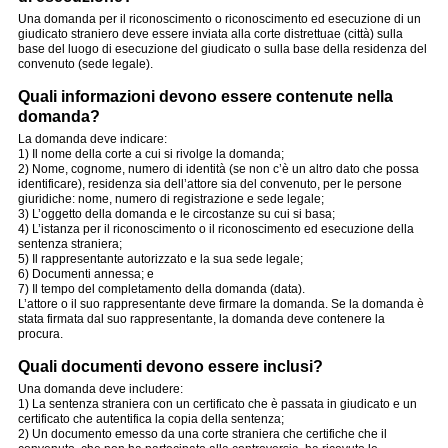
Una domanda per il riconoscimento o riconoscimento ed esecuzione di un
giudicato straniero deve essere inviata alla corte distrettuae (città) sulla
base del luogo di esecuzione del giudicato o sulla base della residenza del
convenuto (sede legale).
Quali informazioni devono essere contenute nella
domanda?
La domanda deve indicare:
1) Il nome della corte a cui si rivolge la domanda;
2) Nome, cognome, numero di identità (se non c’è un altro dato che possa
identificare), residenza sia dell’attore sia del convenuto, per le persone
giuridiche: nome, numero di registrazione e sede legale;
3) L’oggetto della domanda e le circostanze su cui si basa;
4) L’istanza per il riconoscimento o il riconoscimento ed esecuzione della
sentenza straniera;
5) Il rappresentante autorizzato e la sua sede legale;
6) Documenti annessa; e
7) Il tempo del completamento della domanda (data).
L’attore o il suo rappresentante deve firmare la domanda. Se la domanda è
stata firmata dal suo rappresentante, la domanda deve contenere la
procura.
Quali documenti devono essere inclusi?
Una domanda deve includere:
1) La sentenza straniera con un certificato che è passata in giudicato e un
certificato che autentifica la copia della sentenza;
2) Un documento emesso da una corte straniera che certifiche che il