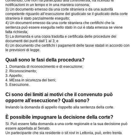
convenuto, che non ha partecipato alla controversia, ha ricevuto le
notificazioni in un tempo e in una maniera consona;
3) Un documento emesso da una corte straniera o da una autorità
competente riguardo all’esecuzione del giudicato se il giudicato della corte
straniera è stato parzialmente eseguito;
4) Un document emesso da una corte straniera che certifichi che la
sentenza può essere eseguita nello stato in cui è stata emessa se viene
fatta richiesta;
5) La domanda e una copia tradotta e certificata delle procedure dei
documenti dei punti dall’1 al 3; e
6) Un documento che certifichi i pagamenti delle tasse statali in accordo con
le previsioni di legge.
Quali sono le fasi della procedura?
1. Domanda di riconoscimento e di esecuzione;
2. Riconoscimento;
3. Appello;
4. MEssa in sicurezza dei beni;
5. Esecuzione.
Ci sono dei limiti ai motivi che il convenuto può
opporre all’esecuzione? Quali sono?
Inviando la domanda di appello risppetto alla sentenza della corte.
È possibile impugnare la decisione della corte?
Sì. Può essere fatta domanda a una corte regionale e la sua decisione può
essere appellata al Senato.
Un partecipante che sia residente o sit rovi in Lettonia, può, entro trenta