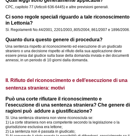
Quali leggi sono generalmente applicabili?
CPC, capitolo 77 (Articoli 636-6445) e altre previsioni generali.
Ci sono regole speciali riguardo a tale riconoscimento
in Lettonia?
Sì. Regolamenti No.44/2001, 2201/2003,.805/2004, 861/2007 e 1896/2006.
Quanto dura questo genere di procedura?
Una sentenza rispetto al riconoscimento ed esecuzione di un giudicato
straniero o una decisione rispetto al rifiuto della sua applicazione deve
essere presa dal giudice sulla base della domanda inviata e dei documenti
annessi, in un periodo di 10 giorni dalla domanda.
II. Rifiuto del riconoscimento e dell’esecuzione di una
sentenza straniera: motivi
Può una corte rifiutare il riconoscimento e
l’esecuzione di una sentenza straniera? Che genere di
ragioni può addure a giustificazione?
Sì. Una sentenza straniera non viene riconosciuta se:
1) La corte straniera non era competente secondo la legislazione o la
giurisdizione esclusiva era lettone;
2) La sentenza non è passata in giudicato;
3) Al convenuto è stata negata la possibilità di difendersi, specialmente se il