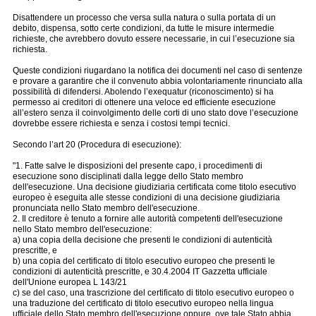
Disattendere un processo che versa sulla natura o sulla portata di un
debito, dispensa, sotto certe condizioni, da tutte le misure intermedie
richieste, che avrebbero dovuto essere necessarie, in cui l’esecuzione sia
richiesta.
Queste condizioni riugardano la notifica dei documenti nel caso di sentenze
e provare a garantire che il convenuto abbia volontariamente rinunciato alla
possibilità di difendersi. Abolendo l’exequatur (riconoscimento) si ha
permesso ai creditori di ottenere una veloce ed efficiente esecuzione
all’estero senza il coinvolgimento delle corti di uno stato dove l’esecuzione
dovrebbe essere richiesta e senza i costosi tempi tecnici.
Secondo l’art 20 (Procedura di esecuzione):
"1. Fatte salve le disposizioni del presente capo, i procedimenti di
esecuzione sono disciplinati dalla legge dello Stato membro
dell'esecuzione. Una decisione giudiziaria certificata come titolo esecutivo
europeo è eseguita alle stesse condizioni di una decisione giudiziaria
pronunciata nello Stato membro dell'esecuzione.
2. Il creditore è tenuto a fornire alle autorità competenti dell'esecuzione
nello Stato membro dell'esecuzione:
a) una copia della decisione che presenti le condizioni di autenticità
prescritte, e
b) una copia del certificato di titolo esecutivo europeo che presenti le
condizioni di autenticità prescritte, e 30.4.2004 IT Gazzetta ufficiale
dell'Unione europea L 143/21
c) se del caso, una trascrizione del certificato di titolo esecutivo europeo o
una traduzione del certificato di titolo esecutivo europeo nella lingua
ufficiale dello Stato membro dell'esecuzione oppure, ove tale Stato abbia