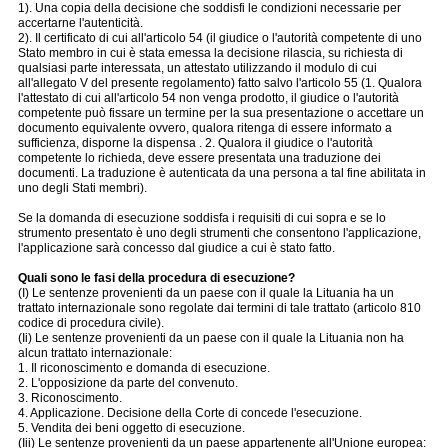
1). Una copia della decisione che soddisfi le condizioni necessarie per
accertarne l'autenticità.
2). Il certificato di cui all'articolo 54 (il giudice o l'autorità competente di uno
Stato membro in cui è stata emessa la decisione rilascia, su richiesta di
qualsiasi parte interessata, un attestato utilizzando il modulo di cui
all'allegato V del presente regolamento) fatto salvo l'articolo 55 (1. Qualora
l'attestato di cui all'articolo 54 non venga prodotto, il giudice o l'autorità
competente può fissare un termine per la sua presentazione o accettare un
documento equivalente ovvero, qualora ritenga di essere informato a
sufficienza, disporne la dispensa . 2. Qualora il giudice o l'autorità
competente lo richieda, deve essere presentata una traduzione dei
documenti. La traduzione è autenticata da una persona a tal fine abilitata in
uno degli Stati membri).
Se la domanda di esecuzione soddisfa i requisiti di cui sopra e se lo
strumento presentato è uno degli strumenti che consentono l'applicazione,
l'applicazione sarà concesso dal giudice a cui è stato fatto.
Quali sono le fasi della procedura di esecuzione?
(I) Le sentenze provenienti da un paese con il quale la Lituania ha un
trattato internazionale sono regolate dai termini di tale trattato (articolo 810
codice di procedura civile).
(Ii) Le sentenze provenienti da un paese con il quale la Lituania non ha
alcun trattato internazionale:
1. Il riconoscimento e domanda di esecuzione.
2. L'opposizione da parte del convenuto.
3. Riconoscimento.
4. Applicazione. Decisione della Corte di concede l'esecuzione.
5. Vendita dei beni oggetto di esecuzione.
(Iii) Le sentenze provenienti da un paese appartenente all'Unione europea: