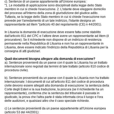
c). Sentenze di un paese appartenente all'Unione europea:
"1. Le modalità di applicazione sono disciplinati dalla legge dello Stato
membro in cui si chiede l'esecuzione. 2. L'istante deve eleggere domicilio
del processo all'interno della zona di giurisdizione del giudice adito.
Tuttavia, se la legge dello Stato membro in cui si chiede l'esecuzione non
prevede per l'arredamento di un tale indirizzo, l'istante designa un
rappresentante ad litem "(articolo 40 del regolamento (CE) n 44/2001).
In Lituania la domanda di esecuzione deve essere fatta come stabilito
dall'articolo 811 del CPC e l’attore deve avere un rappresentante ad litem (il
procuratore). Se il richiedente non dispone di un indirizzo di residenza
permanente nella Repubblica di Lituania e non ha un rappresentante in
Lituania, deve essere indicato l'indirizzo della Repubblica di Lituania per la
consegna di atti giudiziari.
Quali documenti bisogna allegare alla domanda di esecuzione?
a). Sentenze provenienti da un paese con il quale la Lituania ha un trattato
internazionale sono regolati dai termini di tale trattato (articolo 810 codice di
procedura civile).
b). Sentenze provenienti da un paese con il quale la Lituania non ha trattato
internazionale: I documenti di cui all'articolo 811 del codice di procedura
civile devono essere allegati alla domanda di esecuzione: la sentenza della
Corte degli Esteri e la sua traduzione, la procura (se il richiedente ha un
rappresentante), conferma che la sentenza del tribunale è passata in
giudicato, la prova che l'altra parte è stata informata circa il luogo e l'ora
delle audizioni, e qualsiasi altro che il caso speciale richiesto.
c) Le sentenze provenienti da un paese appartenente all'Unione europea
(articolo 53 del 44/2001):