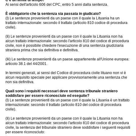
Ai sensi dell'articolo 606 del CPC, entro 5 anni dalla sentenza.
È obbligatorio che la sentenza sia passata in giudicato?
(I) Le sentenze provenienti da un paese con il quale la Lituania ha un
trattato internazionale: secondo il trattato (articolo 810 codice di procedura
civile).
(Ii) Le sentenze provenienti da un paese con il quale la Lituania non ha
alcun trattato internazionale: secondo l'articolo 810 del codice di procedura
civile, non è possibile chiedere l'esecuzione di una sentenza giudiziaria
straniera prima che sia definitiva e definitiva.
(Iii) Le sentenze provenienti da un paese appartenente all'Unione europea:
articolo 38.1 del 44/2001.
In termini generali, ai sensi del Codice di procedura civile lituano non vi è
alcun requisito speciale per applicare provvisoriamente una sentenza che
non sia definitiva.
Quali sono i requisiti necessari deve sentenza tribunale straniero
soddisfare per essere riconosciute ed eseguite?
(I) Le sentenze provenienti da un paese con il quale la Lituania è un trattato
internazionale: secondo il trattato (articolo 810 del codice di procedura
civile).
(Ii) Le sentenze provenienti da un paese con il quale la Lituania non ha
alcun trattato internazionale: secondo l'articolo 810 del codice di procedura
civile, la sentenza del tribunale straniero deve soddisfare i seguenti requisiti
per essere riconosciuto: