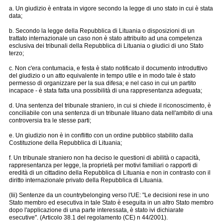
a. Un giudizio è entrata in vigore secondo la legge di uno stato in cui è stata
data;
b. Secondo la legge della Repubblica di Lituania o disposizioni di un
trattato internazionale un caso non è stato attribuito ad una competenza
esclusiva dei tribunali della Repubblica di Lituania o giudici di uno Stato
terzo;
c. Non c'era contumacia, e festa è stato notificato il documento introduttivo
del giudizio o un atto equivalente in tempo utile e in modo tale è stato
permesso di organizzare per la sua difesa; e nel caso in cui un partito
incapace - è stata fatta una possibilità di una rappresentanza adeguata;
d. Una sentenza del tribunale straniero, in cui si chiede il riconoscimento, è
conciliabile con una sentenza di un tribunale lituano data nell'ambito di una
controversia tra le stesse parti;
e. Un giudizio non è in conflitto con un ordine pubblico stabilito dalla
Costituzione della Repubblica di Lituania;
f. Un tribunale straniero non ha deciso le questioni di abilità o capacità,
rappresentanza per legge, la proprietà per motivi familiari o rapporti di
eredità di un cittadino della Repubblica di Lituania e non in contrasto con il
diritto internazionale privato della Repubblica di Lituania.
(Iii) Sentenze da un countrybelonging verso l'UE: "Le decisioni rese in uno
Stato membro ed esecutiva in tale Stato è eseguita in un altro Stato membro
dopo l'applicazione di una parte interessata, è stato ivi dichiarate
esecutive". (Articolo 38.1 del regolamento (CE) n 44/2001).