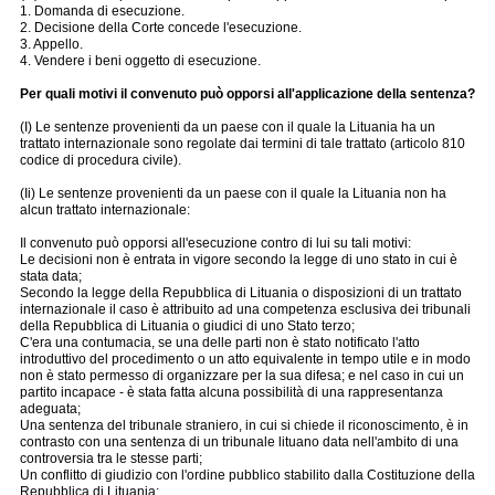
1. Domanda di esecuzione.
2. Decisione della Corte concede l'esecuzione.
3. Appello.
4. Vendere i beni oggetto di esecuzione.
Per quali motivi il convenuto può opporsi all'applicazione della sentenza?
(I) Le sentenze provenienti da un paese con il quale la Lituania ha un
trattato internazionale sono regolate dai termini di tale trattato (articolo 810
codice di procedura civile).
(Ii) Le sentenze provenienti da un paese con il quale la Lituania non ha
alcun trattato internazionale:
Il convenuto può opporsi all'esecuzione contro di lui su tali motivi:
Le decisioni non è entrata in vigore secondo la legge di uno stato in cui è
stata data;
Secondo la legge della Repubblica di Lituania o disposizioni di un trattato
internazionale il caso è attribuito ad una competenza esclusiva dei tribunali
della Repubblica di Lituania o giudici di uno Stato terzo;
C'era una contumacia, se una delle parti non è stato notificato l'atto
introduttivo del procedimento o un atto equivalente in tempo utile e in modo
non è stato permesso di organizzare per la sua difesa; e nel caso in cui un
partito incapace - è stata fatta alcuna possibilità di una rappresentanza
adeguata;
Una sentenza del tribunale straniero, in cui si chiede il riconoscimento, è in
contrasto con una sentenza di un tribunale lituano data nell'ambito di una
controversia tra le stesse parti;
Un conflitto di giudizio con l'ordine pubblico stabilito dalla Costituzione della
Repubblica di Lituania;