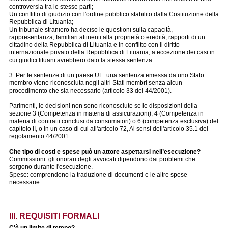
controversia tra le stesse parti;
Un conflitto di giudizio con l'ordine pubblico stabilito dalla Costituzione della
Repubblica di Lituania;
Un tribunale straniero ha deciso le questioni sulla capacità,
rappresentanza, familiari attinenti alla proprietà o eredità, rapporti di un
cittadino della Repubblica di Lituania e in conflitto con il diritto
internazionale privato della Repubblica di Lituania, a eccezione dei casi in
cui giudici lituani avrebbero dato la stessa sentenza.
3. Per le sentenze di un paese UE: una sentenza emessa da uno Stato
membro viene riconosciuta negli altri Stati membri senza alcun
procedimento che sia necessario (articolo 33 del 44/2001).
Parimenti, le decisioni non sono riconosciute se le disposizioni della
sezione 3 (Competenza in materia di assicurazioni), 4 (Competenza in
materia di contratti conclusi da consumatori) o 6 (competenza esclusiva) del
capitolo II, o in un caso di cui all'articolo 72, Ai sensi dell'articolo 35.1 del
regolamento 44/2001.
Che tipo di costi e spese può un attore aspettarsi nell’esecuzione?
Commissioni: gli onorari degli avvocati dipendono dai problemi che
sorgono durante l'esecuzione.
Spese: comprendono la traduzione di documenti e le altre spese
necessarie.
III. REQUISITI FORMALI
C'è un limite di tempo?