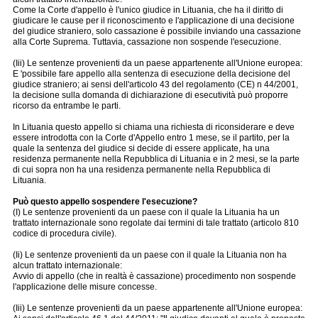
Come la Corte d'appello è l'unico giudice in Lituania, che ha il diritto di
giudicare le cause per il riconoscimento e l'applicazione di una decisione
del giudice straniero, solo cassazione è possibile inviando una cassazione
alla Corte Suprema. Tuttavia, cassazione non sospende l'esecuzione.
(Iii) Le sentenze provenienti da un paese appartenente all'Unione europea:
E 'possibile fare appello alla sentenza di esecuzione della decisione del
giudice straniero; ai sensi dell'articolo 43 del regolamento (CE) n 44/2001,
la decisione sulla domanda di dichiarazione di esecutività può proporre
ricorso da entrambe le parti.
In Lituania questo appello si chiama una richiesta di riconsiderare e deve
essere introdotta con la Corte d'Appello entro 1 mese, se il partito, per la
quale la sentenza del giudice si decide di essere applicate, ha una
residenza permanente nella Repubblica di Lituania e in 2 mesi, se la parte
di cui sopra non ha una residenza permanente nella Repubblica di
Lituania.
Può questo appello sospendere l'esecuzione?
(I) Le sentenze provenienti da un paese con il quale la Lituania ha un
trattato internazionale sono regolate dai termini di tale trattato (articolo 810
codice di procedura civile).
(Ii) Le sentenze provenienti da un paese con il quale la Lituania non ha
alcun trattato internazionale:
Avvio di appello (che in realtà è cassazione) procedimento non sospende
l'applicazione delle misure concesse.
(Iii) Le sentenze provenienti da un paese appartenente all'Unione europea: