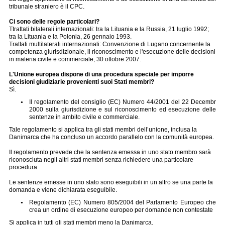
tribunale straniero è il CPC.
Ci sono delle regole particolari?
Ttrattati bilaterali internazionali: tra la Lituania e la Russia, 21 luglio 1992;
tra la Lituania e la Polonia, 26 gennaio 1993.
Trattati multilaterali internazionali: Convenzione di Lugano concernente la
competenza giurisdizionale, il riconoscimento e l'esecuzione delle decisioni
in materia civile e commerciale, 30 ottobre 2007.
L'Unione europea dispone di una procedura speciale per imporre
decisioni giudiziarie provenienti suoi Stati membri?
Sì.
Il regolamento del consiglio (EC) Numero 44/2001 del 22 Decembr
2000 sulla giurisdizione e sul riconoscimento ed esecuzione delle
sentenze in ambito civile e commerciale.
Tale regolamento si applica tra gli stati membri dell’unione, inclusa la
Danimarca che ha concluso un accordo parallelo con la comunità europea.
Il regolamento prevede che la sentenza emessa in uno stato membro sarà
riconosciuta negli altri stati membri senza richiedere una particolare
procedura.
Le sentenze emesse in uno stato sono eseguibili in un altro se una parte fa
domanda e viene dichiarata eseguibile.
Regolamento (EC) Numero 805/2004 del Parlamento Europeo che
crea un ordine di esecuzione europeo per domande non contestate
Si applica in tutti gli stati membri meno la Danimarca.