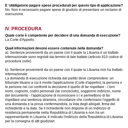
E 'obbligatorio pagare spese procedurali per questo tipo di applicazione?
No. Non è necessario pagare spese di giudizio di presentare un reclamo di
esecuzione.
IV. PROCEDURA
Quale corte è competente per decidere di una domanda di esecuzione?
La Corte d'Appello.
Quali informazioni devono essere contenute nella domanda?
a). Sentenze provenienti da un paese con il quale la Lituania è un trattato
internazionale sono regolati dai termini di tale trattato (articolo 810 codice di
procedura civile).
b). Sentenze provenienti da un paese con il quale la Lituania non ha trattato
internazionale:
La domanda di esecuzione richiesta dal partito deve comprendere: un
tribunale lituano a cui è rivolta l'applicazione (Corte d'appello), la persona o
le persone nei cui confronti la decisione è quello di far rispettare - i loro
nomi, cognomi, codici personali (se conosciuto), soggiorno indirizzo, nome
del documento - l'applicazione di riconoscere o / e permettono di far
rispettare una sentenza straniera, circostanze che confermano l'oggetto di
una domanda e la prova confermandola, la lista degli allegati, firma del
richiedente e la data. Se il richiedente non dispone di un indirizzo di
residenza permanente nella Repubblica di Lituania e non ha un
rappresentante in Lituania, è indicato l'indirizzo della Repubblica di Lituania
per la consegna di atti giudiziari.