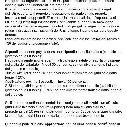
Recupero da organismi statali, municipali o di bilancio possono essere
deviate solo per il denaro di loro proprietà.
Il denaro ricevuto come un altro sostegno internazionale per il progetto
dell'UE o, durante il periodo di esecuzione da parte di tale progetto
impostato nella legge dell'UE o trattati internazionali della Repubblica di
Lituania. Questa ingiunzione non è applicabile quando il denaro viene
recuperato mediante organi di controllo tali progetti a seguito di violazione
requisiti di trattati internazionali dell'UE, la legge lituana o sul dare questo
denaro.
I seguenti importi possono essere applicate con alcune limitazioni (articolo
736 del codice di procedura civile):
Stipendi e altro non pays supera uno stipendio mensile minimo (stabilito dal
governo della Lituania):
Recupero manutenzione, i danni fatti da lesioni salute o reati, la privazione
della vita del salariato - fino al 50 per cento, se non diversamente indicato
dal giudice o di diritto;
Tutti gli altri tipi di paga, se non diversamente indicato dal giudice o dalla
legge: il 20%;
Applicazione pochi atti esecutivi - fino al 50 per cento.
2. Stipendi e altri pays superiore a un salario minimo mensile (stabilita dal
governo della Lituania) - il 70%, se non diversamente indicato dalla legge o
dal giudice.
Se il debitore mantiene i membri della famiglia non utilizzabili, un ufficiale
giudiziario in grado di ridurre la parte guarnendo cui alla clausola
precedente del 10 per cento per ogni ingombro. Riducendo in questo modo,
la parte fissata dal tribunale o dalla legge non può essere ridotto.
Quando la parte di avvio l'applicazione non sa quali sono le attività sono di