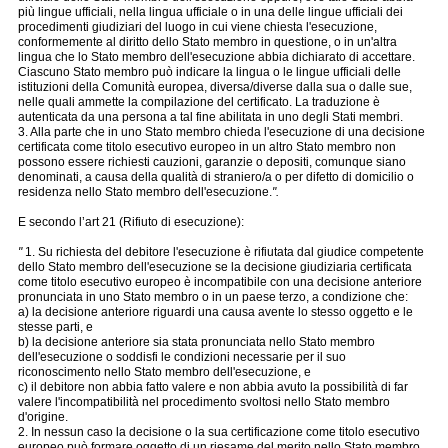
più lingue ufficiali, nella lingua ufficiale o in una delle lingue ufficiali dei
procedimenti giudiziari del luogo in cui viene chiesta l'esecuzione,
conformemente al diritto dello Stato membro in questione, o in un'altra
lingua che lo Stato membro dell'esecuzione abbia dichiarato di accettare.
Ciascuno Stato membro può indicare la lingua o le lingue ufficiali delle
istituzioni della Comunità europea, diversa/diverse dalla sua o dalle sue,
nelle quali ammette la compilazione del certificato. La traduzione è
autenticata da una persona a tal fine abilitata in uno degli Stati membri.
3. Alla parte che in uno Stato membro chieda l'esecuzione di una decisione
certificata come titolo esecutivo europeo in un altro Stato membro non
possono essere richiesti cauzioni, garanzie o depositi, comunque siano
denominati, a causa della qualità di straniero/a o per difetto di domicilio o
residenza nello Stato membro dell'esecuzione.
".
E secondo l’art 21 (Rifiuto di esecuzione):
"
1. Su richiesta del debitore l'esecuzione è rifiutata dal giudice competente
dello Stato membro dell'esecuzione se la decisione giudiziaria certificata
come titolo esecutivo europeo è incompatibile con una decisione anteriore
pronunciata in uno Stato membro o in un paese terzo, a condizione che:
a) la decisione anteriore riguardi una causa avente lo stesso oggetto e le
stesse parti, e
b) la decisione anteriore sia stata pronunciata nello Stato membro
dell'esecuzione o soddisfi le condizioni necessarie per il suo
riconoscimento nello Stato membro dell'esecuzione, e
c) il debitore non abbia fatto valere e non abbia avuto la possibilità di far
valere l'incompatibilità nel procedimento svoltosi nello Stato membro
d'origine.
2. In nessun caso la decisione o la sua certificazione come titolo esecutivo
europeo può formare oggetto di un riesame del merito nello Stato membro