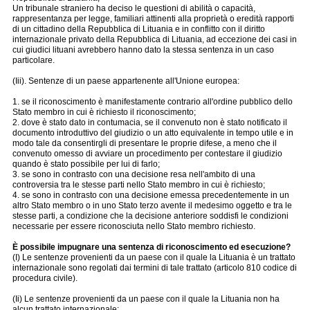
Un tribunale straniero ha deciso le questioni di abilità o capacità,
rappresentanza per legge, familiari attinenti alla proprietà o eredità rapporti
di un cittadino della Repubblica di Lituania e in conflitto con il diritto
internazionale privato della Repubblica di Lituania, ad eccezione dei casi in
cui giudici lituani avrebbero hanno dato la stessa sentenza in un caso
particolare.
(Iii). Sentenze di un paese appartenente all'Unione europea:
1. se il riconoscimento è manifestamente contrario all'ordine pubblico dello
Stato membro in cui è richiesto il riconoscimento;
2. dove è stato dato in contumacia, se il convenuto non è stato notificato il
documento introduttivo del giudizio o un atto equivalente in tempo utile e in
modo tale da consentirgli di presentare le proprie difese, a meno che il
convenuto omesso di avviare un procedimento per contestare il giudizio
quando è stato possibile per lui di farlo;
3. se sono in contrasto con una decisione resa nell'ambito di una
controversia tra le stesse parti nello Stato membro in cui è richiesto;
4. se sono in contrasto con una decisione emessa precedentemente in un
altro Stato membro o in uno Stato terzo avente il medesimo oggetto e tra le
stesse parti, a condizione che la decisione anteriore soddisfi le condizioni
necessarie per essere riconosciuta nello Stato membro richiesto.
È possibile impugnare una sentenza di riconoscimento ed esecuzione?
(I) Le sentenze provenienti da un paese con il quale la Lituania è un trattato
internazionale sono regolati dai termini di tale trattato (articolo 810 codice di
procedura civile).
(Ii) Le sentenze provenienti da un paese con il quale la Lituania non ha
alcun trattato internazionale: