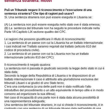
sentenza straniera: motivi
Può un Tribunale negare il riconoscimento e l'esecuzione di una
sentenza straniera? Che tipo di ragioni può usare?
Sì. Una sentenza straniera non può essere eseguita in Lituania se:
(A) La sentenza non può essere eseguita nello stato ove è stata emessa;
(B) La sentenza del tribunale non ha seguito le procedure indicate nella
Parte VII Capitolo LIX sezione quattro del CPC.
Le ragioni che possono giustificare il rifiuto di riconoscimento:
1. La sentenza di un paese con cui la Lituania ha un trattato internazionale:
i casi indicati nel Trattato saranno regolati dal trattato (articolo 810 del
codice di procedura civile).
2. La sentenza di un paese con cui la Lituania non ha un trattato
internazionale (articolo 810 del CPC):
Il riconoscimento è negato qualora:
La sentenza non è passata in giudicato secondo la legge dello stato in cui è
stata data;
Secondo la legge della Repubblica di Lituania o le disposizioni di un
trattato internazionale il caso è attribuito alla giurisdizione esclusiva dei
tribunali Lituani o ai giudici di uno Stato terzo;
C'era una contumacia (a una delle parti non è stato notificato l'atto
introduttivo del procedimento o un atto equivalente in tempo utile e in modo
consono ad organizzare la sua difesa);
Nel caso di incapacità di una parte non è stata data alcuna possibilità di
una rappresentanza adeguata;
Una sentenza del tribunale straniero, in cui si chiede il riconoscimento, è in
contrasto con una sentenza di un tribunale lituano data nell'ambito di una