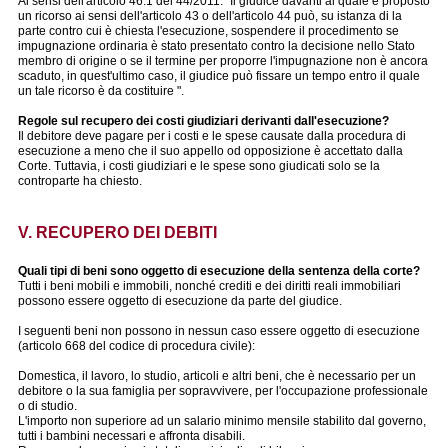
Ai sensi dell'articolo 46.1 del 44/2011: "Il giudice davanti al quale è proposto
un ricorso ai sensi dell'articolo 43 o dell'articolo 44 può, su istanza di la
parte contro cui è chiesta l'esecuzione, sospendere il procedimento se
impugnazione ordinaria è stato presentato contro la decisione nello Stato
membro di origine o se il termine per proporre l'impugnazione non è ancora
scaduto, in quest'ultimo caso, il giudice può fissare un tempo entro il quale
un tale ricorso è da costituire ".
Regole sul recupero dei costi giudiziari derivanti dall'esecuzione?
Il debitore deve pagare per i costi e le spese causate dalla procedura di
esecuzione a meno che il suo appello od opposizione è accettato dalla
Corte. Tuttavia, i costi giudiziari e le spese sono giudicati solo se la
controparte ha chiesto.
V. RECUPERO DEI DEBITI
Quali tipi di beni sono oggetto di esecuzione della sentenza della corte?
Tutti i beni mobili e immobili, nonché crediti e dei diritti reali immobiliari
possono essere oggetto di esecuzione da parte del giudice.
I seguenti beni non possono in nessun caso essere oggetto di esecuzione
(articolo 668 del codice di procedura civile):
Domestica, il lavoro, lo studio, articoli e altri beni, che è necessario per un
debitore o la sua famiglia per sopravvivere, per l'occupazione professionale
o di studio.
L'importo non superiore ad un salario minimo mensile stabilito dal governo,
tutti i bambini necessari e affronta disabili.