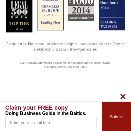
Jeigu turite klausimų, prašome kreiptis i advokatą Valters Gencs
elektroniniu paštu
info@gencs.eu
Čia nurodyta informacija nelaikoma konsultacija arba juridine išvada.
© Gencs Valters Law Firm, 2011
Claim your FREE copy
Doing Business Guide in the Baltics.
Submit