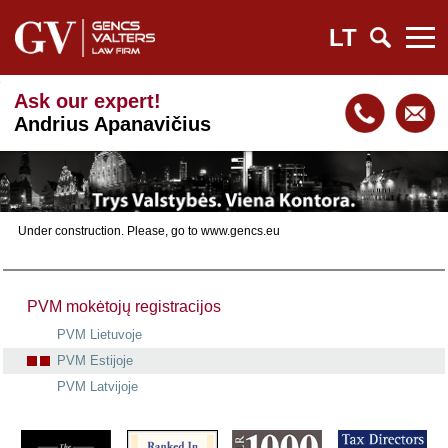
LT
Ask our expert!
Andrius Apanavičius
Under construction. Please, go to www.gencs.eu
PVM mokėtojų registracijos
PVM Lietuvoje
PVM Estijoje
PVM Latvijoje