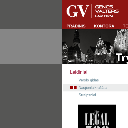
PRADINIS
KONTORA
TE
Leidiniai
Verslo gidas
Naujienlaikraščiai
Straipsniai