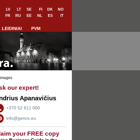
LV
LT
SE
FI
DK
NO
FR
RU
EE
NL
ES
IT
LEIDINIAI
PVM
sk our expert!
ndrius Apanavičius
+370 52 611 000
info@gencs.eu
laim your FREE copy