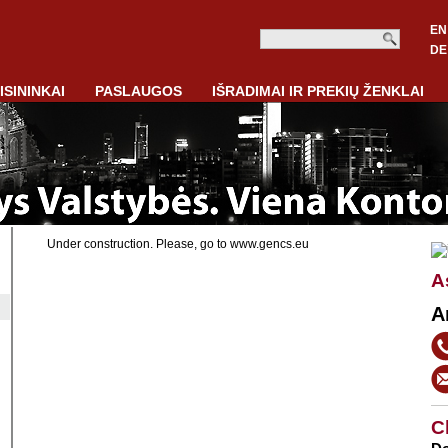
EN
DE
ISININKAI
PASLAUGOS
IŠRADIMAI IR PREKIŲ ŽENKLAI
Under construction. Please, go to www.gencs.eu
A
A
C