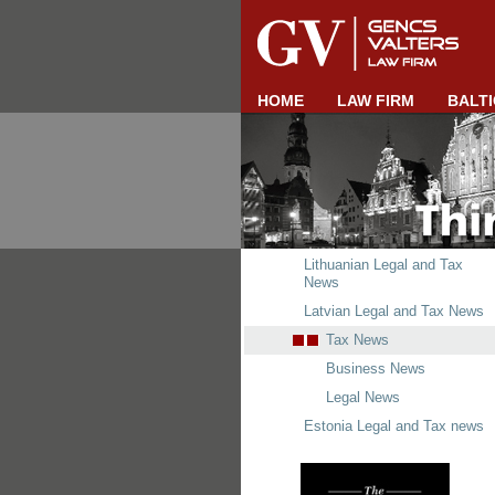
HOME
LAW FIRM
BALTI
Lithuanian Legal and Tax
News
Latvian Legal and Tax News
Tax News
Business News
Legal News
Estonia Legal and Tax news