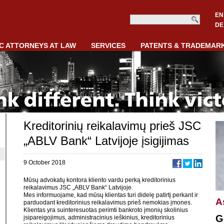
EN
DE
C ATTORNEYS AT LAW
SERVICES
PATENTS & TRADEMAR
Kreditorinių reikalavimų prieš JSC
„ABLV Bank“ Latvijoje įsigijimas
9 October 2018
Mūsų advokatų kontora kliento vardu perką kreditorinius
reikalavimus JSC „ABLV Bank“ Latvijoje.
Mes informuojame, kad mūsų klientas turi didelę patirtį perkant ir
A
parduodant kreditorinius reikalavimus prieš nemokias įmones.
Klientas yra suinteresuotas perimti bankroto įmonių skolinius
G
įsipareigojimus, administracinius ieškinius, kreditorinius