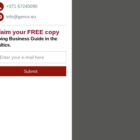
+371 67240090
info@gencs.eu
laim your FREE copy
ing Business Guide in the
ltics.