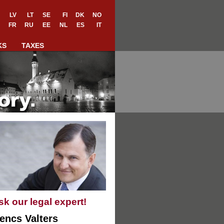
LV
LT
SE
FI
DK
NO
FR
RU
EE
NL
ES
IT
KS
TAXES
sk our legal expert!
encs Valters