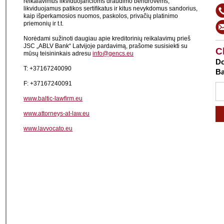
reikalavimus likviduojančioms draudimo bendrovėms,
likviduojamus patikos sertifikatus ir kitus nevykdomus sandorius,
kaip išperkamosios nuomos, paskolos, privačių platinimo
priemonių ir t.t.
Norėdami sužinoti daugiau apie kreditorinių reikalavimų prieš
JSC „ABLV Bank“ Latvijoje pardavimą, prašome susisiekti su
C
mūsų teisininkais adresu
info@gencs.eu
Do
T: +37167240090
Ba
F: +37167240091
www.baltic-lawfirm.eu
www.attorneys-at-law.eu
www.lavvocato.eu